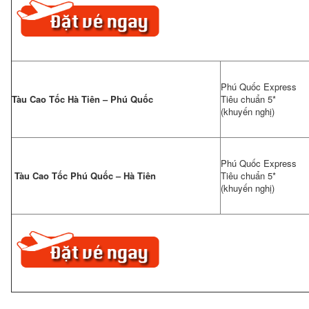
Trợ
Khách
Hàng
Trợ
Giúp
Phú Quốc Express
Tàu Cao Tốc Hà Tiên – Phú Quốc
Tiêu chuẩn 5*
(khuyến nghị)
Quốc
Gia
&
Ngôn
Phú Quốc Express
Tàu Cao Tốc Phú Quốc – Hà Tiên
Tiêu chuẩn 5*
Ngữ
(khuyến nghị)
-
VI-
VN
Ngoại
Tệ
-
VND