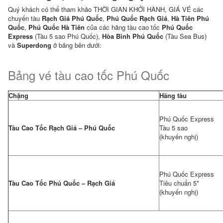
Du
Quý khách có thể tham khảo THỜI GIAN KHỞI HÀNH, GIÁ VÉ các
Lịch
chuyến tàu
Rạch Giá Phú Quốc
,
Phú Quốc Rạch Giá
,
Hà Tiên Phú
Quốc
,
Phú Quốc Hà Tiên
của các hãng tàu cao tốc
Phú Quốc
Express
(Tàu 5 sao Phú Quốc),
Hòa Bình Phú Quốc
(Tàu Sea Bus)
Vé
và
Superdong
ở bảng bên dưới:
Xe
Xem
Bảng vé tàu cao tốc Phú Quốc
Đơn
Hàng
Chặng
Hãng tàu
Kiếm
Phú Quốc Express
Tiền
Tàu Cao Tốc Rạch Giá – Phú Quốc
Tàu 5 sao
Cùng
(khuyến nghị)
Saomaifly
Xem
Phú Quốc Express
Lại
Tàu Cao Tốc Phú Quốc – Rạch Giá
Tiêu chuẩn 5*
Đơn
(khuyến nghị)
Hàng
Hỗ