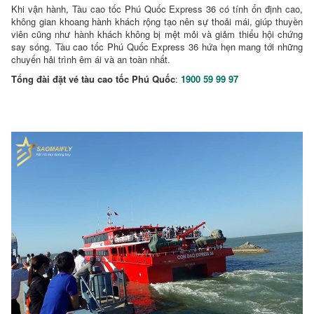
Khi vận hành, Tàu cao tốc Phú Quốc Express 36 có tính ổn định cao,
Tải
không gian khoang hành khách rộng tạo nên sự thoải mái, giúp thuyền
Ứng
viên cũng như hành khách không bị mệt mỏi và giảm thiểu hội chứng
say sóng. Tàu cao tốc Phú Quốc Express 36 hứa hẹn mang tới những
Dụng
chuyến hải trình êm ái và an toàn nhất.
Tổng đài đặt vé tàu cao tốc Phú Quốc
:
1900 59 99 97
Khuyến
Mãi
Săn
Vé
Rẻ
Khách
Sạn
Tuyển
Dụng
SaoMaiFly