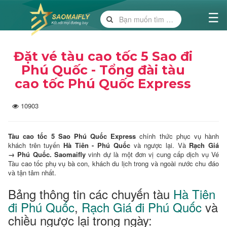
☰
Trang
Chủ
Đặt vé tàu cao tốc 5 Sao đi
Phú Quốc - Tổng đài tàu
cao tốc Phú Quốc Express
Vé Nội
Địa
10903
Tàu cao tốc 5 Sao Phú Quốc
Express
chính thức phục vụ hành
khách trên tuyến
Hà Tiên - Phú Quốc
và ngược lại. Và
Rạch Giá
Vé
→ Phú Quốc.
Saomaifly
vinh dự là một đơn vị cung cấp dịch vụ Vé
Quốc
Tàu cao tốc phụ vụ bà con, khách du lịch trong và ngoài nước chu đáo
Tế
và tận tâm nhất.
Bảng thông tin các chuyến tàu
Hà Tiên
đi Phú Quốc
,
Rạch Giá đi Phú Quốc
và
chiều ngược lại trong ngày:
Combo