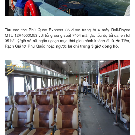
Blog
Cách
Đặt
Chỗ
Tàu cao tốc Phú Quốc Express 36 được trang bị 4 máy Roll-Royce
MTU 12V4000M53 với tổng công suất 7404 mã lực, tốc độ tối đa lên tới
35 hải lý/giờ sẽ rút ngắn ngoạn mục thời gian hành khách đi từ Hà Tiên,
Rạch Giá tới Phú Quốc hoặc ngược lại
chỉ trong 3 giờ đồng hồ
.