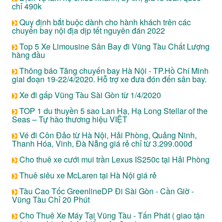
chỉ 490k
Quy định bắt buộc dành cho hành khách trên các
chuyến bay nội địa dịp tết nguyên đán 2022
Top 5 Xe Limousine Sân Bay đi Vũng Tàu Chất Lượng
hàng đầu
Thông báo Tăng chuyến bay Hà Nội - TP.Hồ Chí Minh
giai đoạn 19-22/4/2020. Hỗ trợ xe đưa đón đến sân bay.
Xe đi gấp Vũng Tàu Sài Gòn từ 1/4/2020
TOP 1 du thuyền 5 sao Lan Hạ, Hạ Long Stellar of the
Seas – Tự hào thương hiệu VIỆT
Vé đi Côn Đảo từ Hà Nội, Hải Phòng, Quảng Ninh,
Thanh Hóa, Vinh, Đà Nẵng giá rẻ chỉ từ 3.299.000đ
Cho thuê xe cưới mui trần Lexus IS250c tại Hải Phòng
Thuê siêu xe McLaren tại Hà Nội giá rẻ
Tàu Cao Tốc GreenlineDP Đi Sài Gòn - Cần Giờ -
Vũng Tàu Chỉ 20 Phút
Cho Thuê Xe Máy Tại Vũng Tàu - Tấn Phát ( giao tận