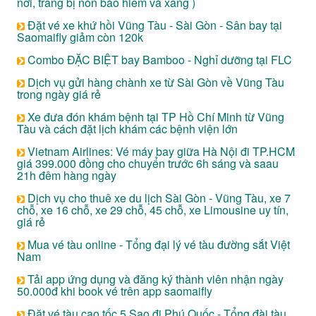
nơi, trang bị nón báo hiểm và xăng )
Đặt vé xe khứ hồi Vũng Tàu - Sài Gòn - Sân bay tại
Saomaifly giảm còn 120k
Combo ĐẶC BIỆT bay Bamboo - Nghỉ dưỡng tại FLC
Dịch vụ gửi hàng chành xe từ Sài Gòn về Vũng Tàu
trong ngày giá rẻ
Xe đưa đón khám bệnh tại TP Hồ Chí Minh từ Vũng
Tàu và cách đặt lịch khám các bệnh viện lớn
Vietnam Airlines: Vé máy bay giữa Hà Nội đi TP.HCM
giá 399.000 đồng cho chuyển trước 6h sáng và saau
21h đêm hàng ngày
Dịch vụ cho thuê xe du lịch Sài Gòn - Vũng Tàu, xe 7
chỗ, xe 16 chỗ, xe 29 chỗ, 45 chỗ, xe Limousine uy tín,
giá rẻ
Mua vé tàu online - Tổng đại lý vé tàu đường sắt Việt
Nam
Tải app ứng dụng và đăng ký thành viên nhận ngày
50.000đ khi book vé trên app saomaifly
Đặt vé tàu cao tốc 5 Sao đi Phú Quốc - Tổng đài tàu